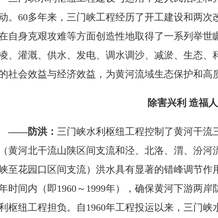
动。60多年来，三门峡工程经历了开工建设和两次
在自身克艰攻难等方面创造性地取得了一系列举世
凌、灌溉、供水、发电、调水调沙、减淤、生态、
的社会效益与经济效益，为黄河流域生态保护和高
除害兴利 造福
——防洪：
三门峡水利枢纽工程控制了黄河干流
（黄河北干流山陕区间支流和泾、北洛、渭、汾河
峡至花园口区间支流）洪水具有显著的错峰调节作用
年时间内（即1960～1999年），确保黄河下游
利枢纽工程担负。自1960年工程投运以来，三门峡水