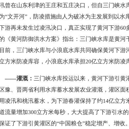
汛曾在山东利津的王庄和五庄决口，但自三门峡水库
为“文开河”，防凌措施由人为破冰为主发展到以水
下游再未发生过凌汛决口，真正实现了黄河下游60多
的《黄河防御洪水方案》指出：三门峡水库是黄河
目前，三门峡水库与小浪底水库共同确保黄河下游河
立方米防凌库容，小浪底水库承担20亿立方米防凌
——灌溉：
三门峡水库投运以来，黄河下游引黄灌
区豫、晋两省利用水库蓄水发展农业灌溉，灌区面积
用凌汛和桃汛蓄水，为下游春灌保持了约14亿立方
道流量增加300立方米每秒，大大提高了下游引水
保证了下游引黄灌区的“中国粮仓”稳定增产、增收