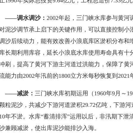
止1990年实际总投资9.64亿元，工程总造价7.33亿
——调水调沙：
2002年起，三门峡水库参与黄河
对泥沙调节承上启下的关键作用，可以直接控制小
调沙后续动力，能有效改善小浪底库区淤积分布和
库长期利用库容，延长小浪底水库使用寿命具有十
冲刷，提高了黄河下游主河道过洪能力，保障了黄
流能力由2002年汛前的1800立方米每秒恢复到202
——减淤：
三门峡水库初期运用（1960年9月～1
颗粒泥沙，共减少下游河道淤积29.72亿吨，下游
10年不淤。水库“蓄清排浑”运用以后，非汛期下
沙兼顾减淤，使出库泥沙能排沙入海。