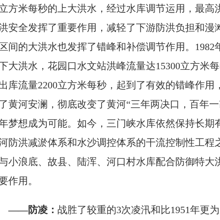
立方米每秒的上大洪水，经过水库调节运用，最高洪峰
洪安全发挥了重要作用，减轻了下游防洪负担和漫
区间的大洪水也发挥了错峰和补偿调节作用。1982
下大洪水，花园口水文站洪峰流量达15300立方米
出库流量2200立方米每秒，起到了有效的错峰作
了黄河安澜，彻底改变了黄河“三年两决口，百年一
年梦想成为可能。如今，三门峡水库依然保持长期有
河防洪减淤体系和水沙调控体系的干流控制性工程
与小浪底、故县、陆浑、河口村水库配合防御特大
要作用。
——防凌：
战胜了较重的3次凌汛和比1951年更为严