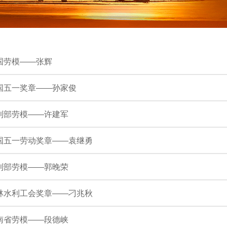
国劳模——张辉
国五一奖章——孙家俊
利部劳模——许建军
国五一劳动奖章——袁继勇
利部劳模——郭晚荣
林水利工会奖章——刁兆秋
南省劳模——段德峡