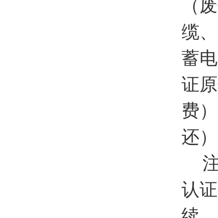
（
废
缆、
蓄电
证原
费
）
还）
认证
续。