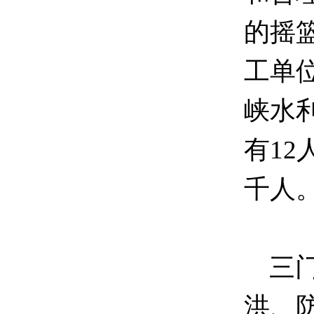
的摇
工单
峡水
有1
千人
三门
洪、