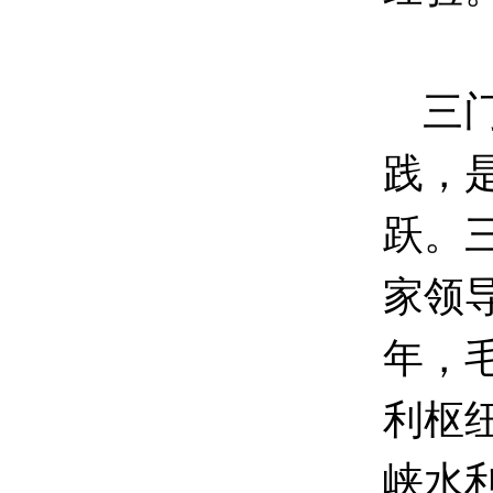
三门
践，
跃。
家领导
年，
利枢
峡水