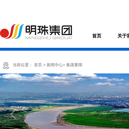
首页
关于
当前位置：
首页
> 新闻中心
> 集团要闻