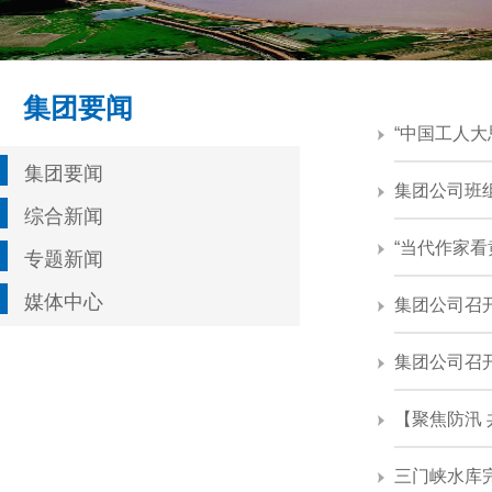
集团要闻
“中国工人大
集团要闻
集团公司班
综合新闻
“当代作家看
专题新闻
媒体中心
集团公司召
集团公司召
三门峡水库完