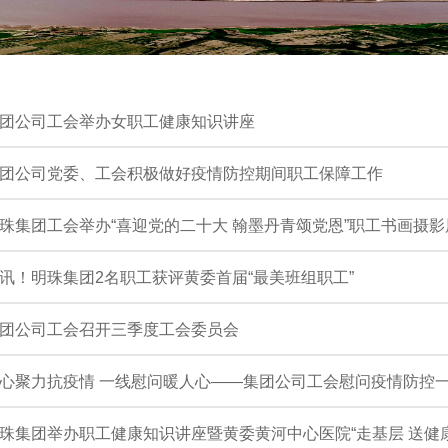
团公司工会举办女职工健康知识讲座
团公司党委、工会积极做好疫情防控期间职工保障工作
珠集团工会举办“喜迎党的二十大 翰墨丹青颂党恩”职工书画摄影
讯！明珠集团2名职工获评黄委首届“最美班组职工”
团公司工会召开三季度工会委员会
珠集团举办职工健康知识讲座暨黄委黄河中心医院“走基层 送健康