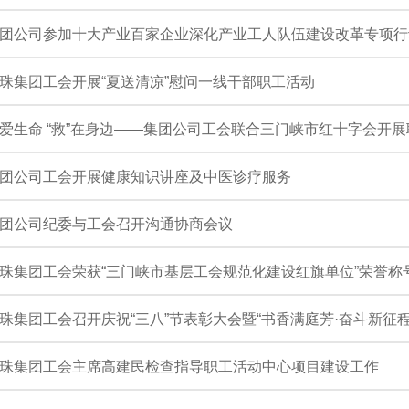
团公司参加十大产业百家企业深化产业工人队伍建设改革专项行
珠集团工会开展“夏送清凉”慰问一线干部职工活动
团公司工会开展健康知识讲座及中医诊疗服务
团公司纪委与工会召开沟通协商会议
珠集团工会荣获“三门峡市基层工会规范化建设红旗单位”荣誉称
珠集团工会主席高建民检查指导职工活动中心项目建设工作