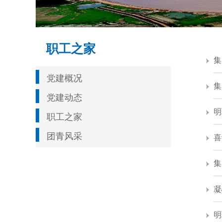
职工之家
集
党建概况
集
党建动态
明
职工之家
团青风采
喜
集
明