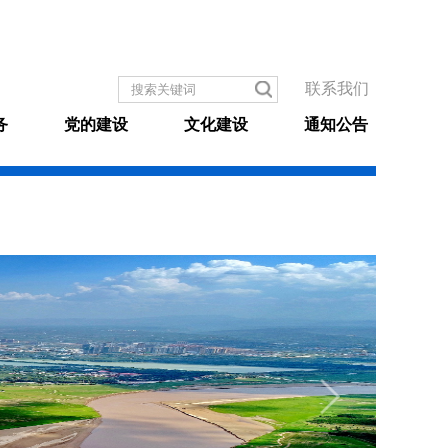
联系我们
务
党的建设
文化建设
通知公告