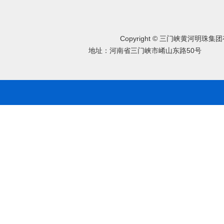
Copyright © 三门峡黄河明珠
地址：河南省三门峡市崤山东路50号