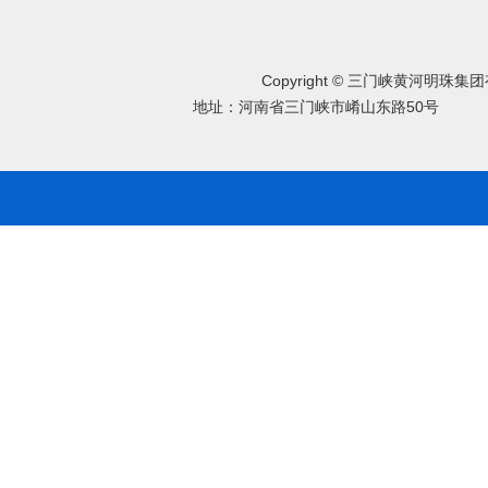
Copyright © 三门峡黄河明珠
地址：河南省三门峡市崤山东路50号