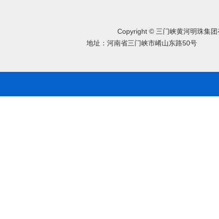
Copyright © 三门峡黄河明珠
地址：河南省三门峡市崤山东路50号