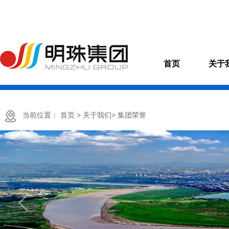
首页
关于
当前位置：
首页
> 关于我们
> 集团荣誉