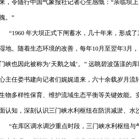
来，令随行中国气象报社记者心生感慨：“亲临坝
魄。”
“1960 年大坝正式下闸蓄水，几十年来，形成
湿地。随着生态环境的改善，每年10月至翌年3月
门峡也因此被称为‘天鹅之城’。” 远眺碧波荡漾的
心主任娄书建向记者们娓娓道来，六十余载岁月流
生物多样性保育、维护流域生态平衡等关键效能。
面认知，深刻认识三门峡水利枢纽在防洪减淤、水
“在库区调水调沙重点时段，三门峡水利枢纽与