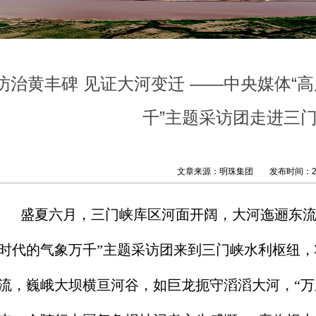
访治黄丰碑 见证大河变迁 ——中央媒体“
千”主题采访团走进三
文章来源：明珠集团
发布时间：202
盛夏六月，三门峡库区河面开阔，大河迤逦东流
时代的气象万千”主题采访团来到三门峡水利枢纽
流，巍峨大坝横亘河谷，如巨龙扼守滔滔大河，“万