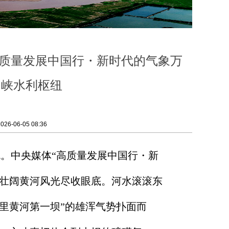
高质量发展中国行・新时代的气象万
门峡水利枢纽
6-06-05 08:36
。中央媒体“高质量发展中国行・新
，壮阔黄河风光尽收眼底。河水滚滚东
里黄河第一坝”的雄浑气势扑面而