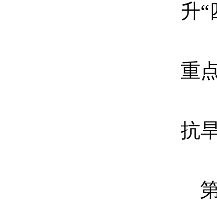
升
重
抗