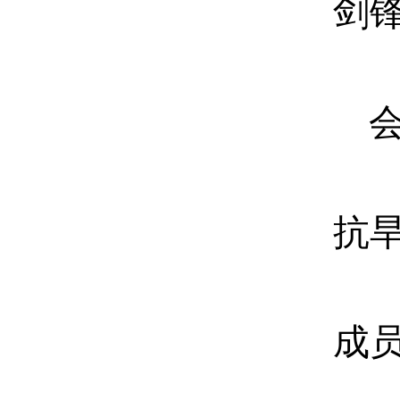
剑
抗
成