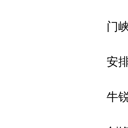
门
安
牛