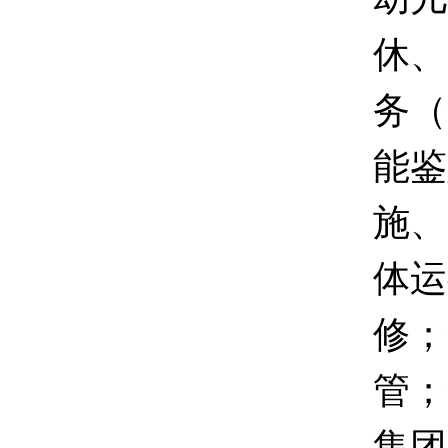
休、
务（
能鉴
施、
体运
修；
管；
集团