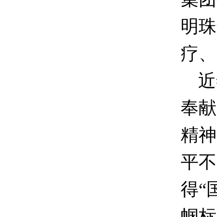
明珠
疗、
近
奉献
精神
平不
得“
帼标