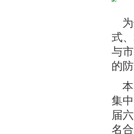
为
式、
与市
的防
本
集中
届六
名合