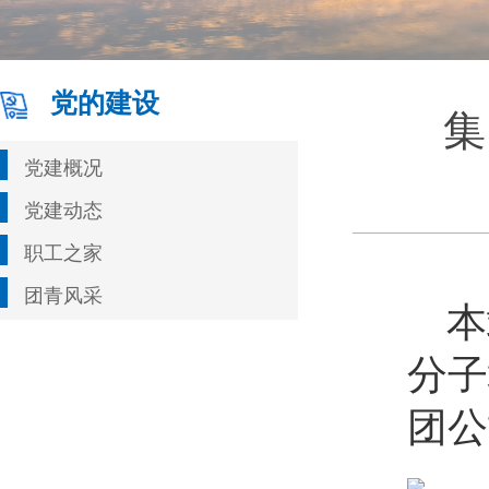
党的建设
集
党建概况
党建动态
职工之家
团青风采
本站
分子
团公