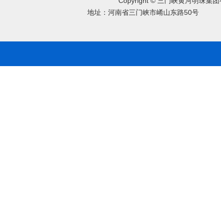
Copyright © 三门峡黄河明珠
地址：河南省三门峡市崤山东路50号