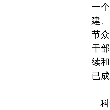
一个
建、
节众
干部
续和
已成
科