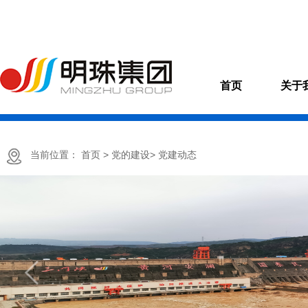
首页
关于
当前位置：
首页
> 党的建设
> 党建动态