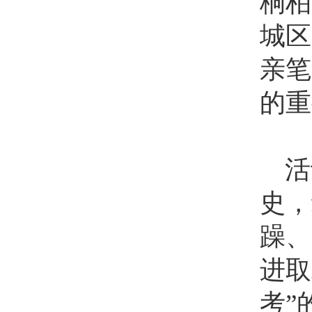
桐柏
城区
亲笔
的重
活
史，
躁、
进取
考”