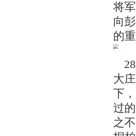
将军
向彭
的重
28
大庄
下，
过的
之不