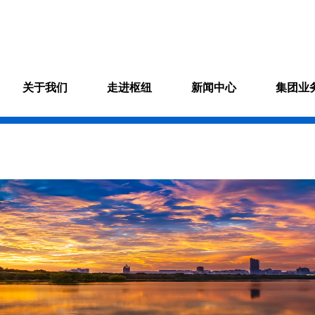
关于我们
走进枢纽
新闻中心
集团业