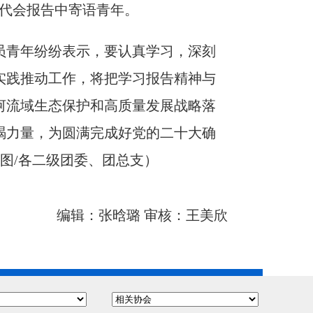
党代会报告中寄语青年。
员青年纷纷表示，要认真学习，深刻
实践推动工作，将把学习报告精神与
河流域生态保护和高质量发展战略落
竭力量，为圆满完成好党的二十大确
 图/各二级团委、团总支）
编辑：张晗璐 审核：王美欣