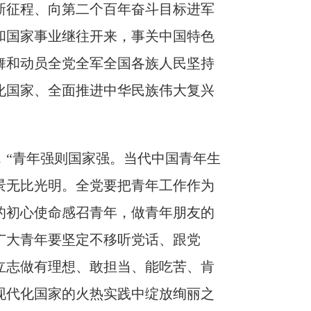
新征程、向第二个百年奋斗目标进军
和国家事业继往开来，事关中国特色
舞和动员全党全军全国各族人民坚持
化国家、全面推进中华民族伟大复兴
“青年强则国家强。当代中国青年生
景无比光明。全党要把青年工作作为
的初心使命感召青年，做青年朋友的
广大青年要坚定不移听党话、跟党
立志做有理想、敢担当、能吃苦、肯
现代化国家的火热实践中绽放绚丽之