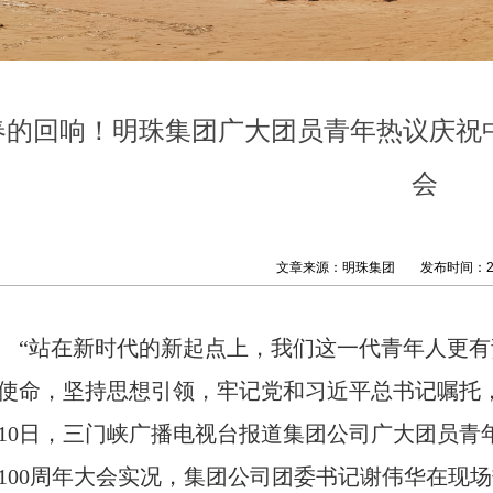
春的回响！明珠集团广大团员青年热议庆祝中
会
文章来源：明珠集团
发布时间：202
“站在新时代的新起点上，我们这一代青年人更有
使命，坚持思想引领，牢记党和习近平总书记嘱托，
10日，三门峡广播电视台报道集团公司广大团员青
100周年大会实况，集团公司团委书记谢伟华在现