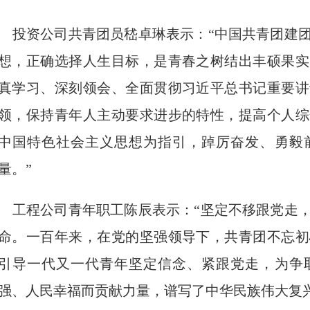
投资公司共青团员嵇卓琳表示：“中国共青团建团
想，正确选择人生目标，是青春之树结出丰硕果实
真学习、深刻领会、全面贯彻习近平总书记重要讲
领，保持青年人主动要求进步的特性，提高个人综
中国特色社会主义思想为指引，踔厉奋发、勇毅
量。”
工程公司青年职工陈辰表示：“坚定不移跟党走，
命。一百年来，在党的坚强领导下，共青团不忘初
引导一代又一代青年坚定信念、紧跟党走，为争
强、人民幸福而贡献力量，谱写了中华民族伟大复