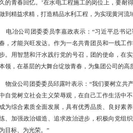
久的青春回忆。’在水电工程施工的岗位上，要耐
做到精益求精，打造精品水利工程，为实现黄河流
电冶公司团委委员李嘉政表示：“习近平总书记
春，才能兴旺发达。作为一名共青团员和一线工作
步。用智慧和汗水践行党的号召，团的使命，在实
本领，在基层的大舞台绽放青春，为集团公司的高
物业公司团委委员邱露叶表示：“我们要树立共产
中自觉树立社会主义荣辱观，在自己工作生活中不
成为综合素质全面发展，具有优秀品质、良好素养
练、加强政治锻造、追求政治进步，积极向党组织
为目标、为光荣。”