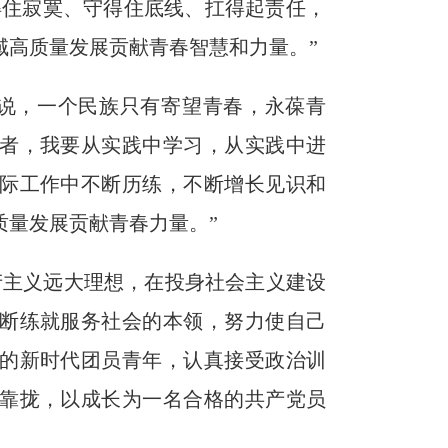
得住寂寞、守得住底线、扛得起责任，
域高质量发展贡献青春智慧和力量。”
说，一个民族只有寄望青春，永葆青
者，我要从实践中学习，从实践中进
际工作中不断历练，不断增长见识和
质量发展贡献青春力量。”
主义远大理想，在投身社会主义建设
断练就服务社会的本领，努力使自己
的新时代团员青年，认真接受政治训
靠拢，以成长为一名合格的共产党员