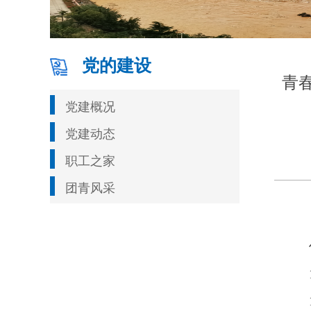
党的建设
青
党建概况
党建动态
职工之家
团青风采